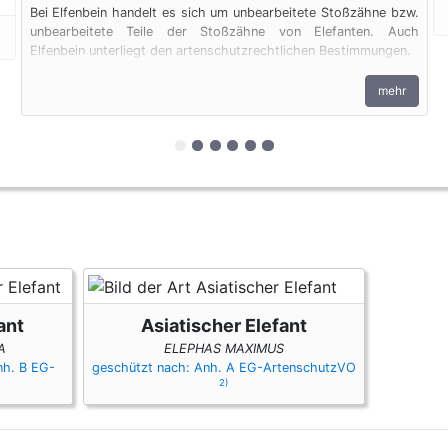
Bei Elfenbein handelt es sich um unbearbeitete Stoßzähne bzw.
unbearbeitete Teile der Stoßzähne von Elefanten. Auch
Elfenbein unterliegt den artenschutzrechtlichen Bestimmungen.
mehr
zur 1. geschützten Erscheinungsform
zur 2. geschützten Erscheinungsf
zur 3. geschützten Erscheinung
zur 4. geschützten Erscheinu
zur 5. geschützten Ersch
zur 6. geschützten Ersc
ant
Asiatischer Elefant
A
ELEPHAS MAXIMUS
nh. B EG-
geschützt nach: Anh. A EG-ArtenschutzVO
2)