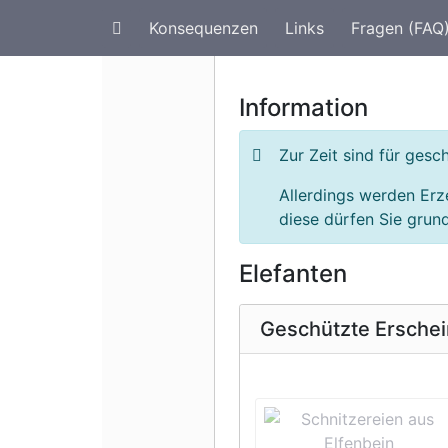
Konsequenzen
Links
Fragen (FAQ
Artenschutz im Urlaub
G
Information
Zur Zeit sind für ges
Allerdings werden Erz
diese dürfen Sie grund
Elefanten
Geschützte Ersche
Vorherige 