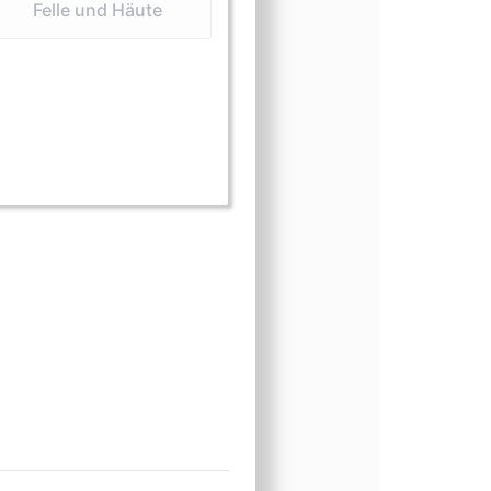
Felle und Häute
 (Elfenbein)
orm (Felle und Häute)
sform (Präparate)
ngsform (Sattlerwaren)
einungsform (Schmuck)
heinungsform (Schnitzereien)