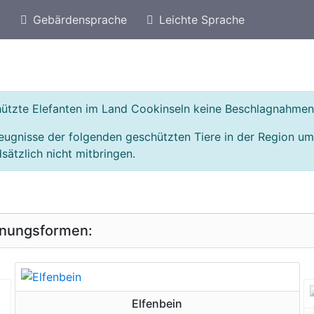
)
Gebärdensprache
Leichte Sprache
eschützte Arten von Australien
Geschützte Elefant
chützte Elefanten im Land Cookinseln keine Beschlagnahmen
eugnisse der folgenden geschützten Tiere in der Region u
sätzlich nicht mitbringen.
inungsformen:
geschützte Erscheinungsform
Elfenbein